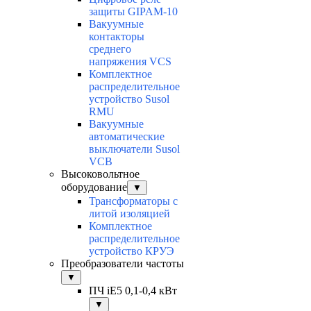
защиты GIPAM-10
Вакуумные
контакторы
среднего
напряжения VCS
Комплектное
распределительное
устройство Susol
RMU
Вакуумные
автоматические
выключатели Susol
VCB
Высоковольтное
оборудование
▼
Трансформаторы с
литой изоляцией
Комплектное
распределительное
устройство КРУЭ
Преобразователи частоты
▼
ПЧ iE5 0,1-0,4 кВт
▼