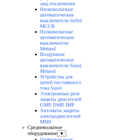
защ.отключения
Низковольтные
автоматические
выключатели SuSol
MCCB
Низковольтные
автоматические
выключатели
Metasol
Воздушные
автоматические
выключатели Susol,
Metasol
Устройства для
цепей постоянного
тока Susol
Электронные реле
защиты двигателей
GMP, DMP, IMP
Автоматы защиты
электродвигателей
MMS
Средневольтное
оборудование
▼
Цифровое реле