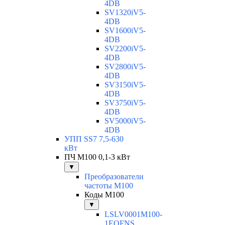
4DB
SV1320iV5-
4DB
SV1600iV5-
4DB
SV2200iV5-
4DB
SV2800iV5-
4DB
SV3150iV5-
4DB
SV3750iV5-
4DB
SV5000iV5-
4DB
УПП SS7 7,5-630
кВт
ПЧ M100 0,1-3 кВт
▼
Преобразователи
частоты M100
Коды M100
▼
LSLV0001M100-
1EOFNS