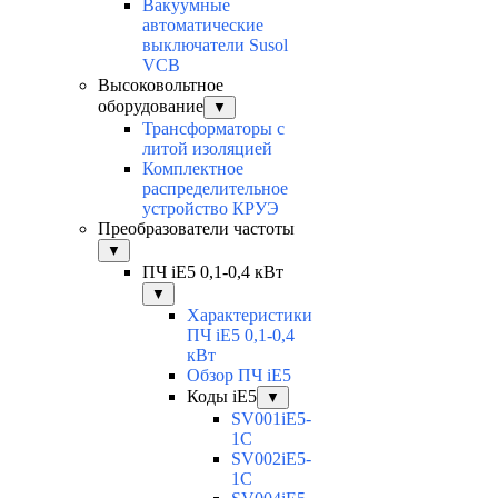
Вакуумные
автоматические
выключатели Susol
VCB
Высоковольтное
оборудование
▼
Трансформаторы с
литой изоляцией
Комплектное
распределительное
устройство КРУЭ
Преобразователи частоты
▼
ПЧ iE5 0,1-0,4 кВт
▼
Характеристики
ПЧ iE5 0,1-0,4
кВт
Обзор ПЧ iE5
Коды iE5
▼
SV001iE5-
1C
SV002iE5-
1C