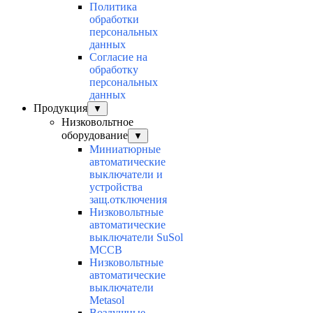
Политика
обработки
персональных
данных
Согласие на
обработку
персональных
данных
Продукция
▼
Низковольтное
оборудование
▼
Миниатюрные
автоматические
выключатели и
устройства
защ.отключения
Низковольтные
автоматические
выключатели SuSol
MCCB
Низковольтные
автоматические
выключатели
Metasol
Воздушные