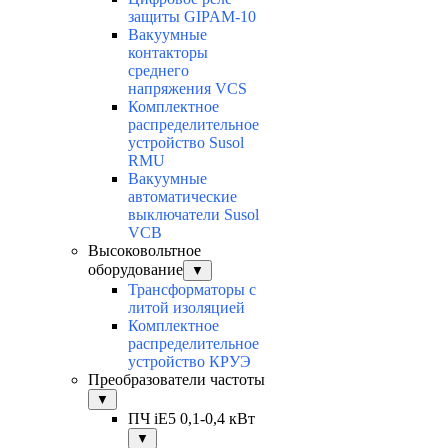
защиты GIPAM-10
Вакуумные
контакторы
среднего
напряжения VCS
Комплектное
распределительное
устройство Susol
RMU
Вакуумные
автоматические
выключатели Susol
VCB
Высоковольтное
оборудование
▼
Трансформаторы с
литой изоляцией
Комплектное
распределительное
устройство КРУЭ
Преобразователи частоты
▼
ПЧ iE5 0,1-0,4 кВт
▼