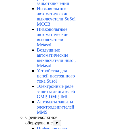
защ.отключения
Низковольтные
автоматические
выключатели SuSol
MCCB
Низковольтные
автоматические
выключатели
Metasol
Воздушные
автоматические
выключатели Susol,
Metasol
Устройства для
цепей постоянного
тока Susol
Электронные реле
защиты двигателей
GMP, DMP, IMP
Автоматы защиты
электродвигателей
MMS
Средневольтное
оборудование
▼
Цифровое реле