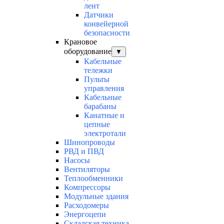
лент
Датчики
конвейерной
безопасности
Крановое
оборудование
▼
Кабельные
тележки
Пульты
управления
Кабельные
барабаны
Канатные и
цепные
электротали
Шинопроводы
РВД и ПВД
Насосы
Вентиляторы
Теплообменники
Компрессоры
Модульные здания
Расходомеры
Энергоцепи
Складская техника