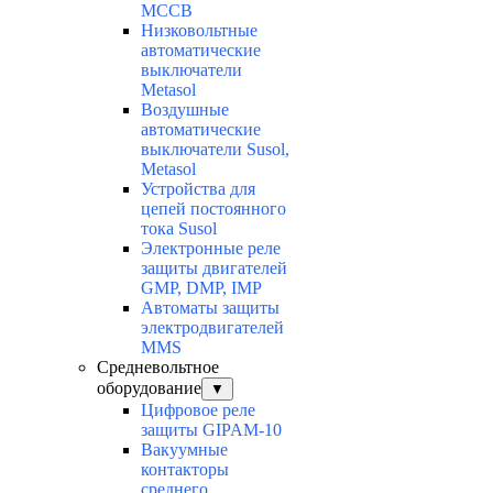
MCCB
Низковольтные
автоматические
выключатели
Metasol
Воздушные
автоматические
выключатели Susol,
Metasol
Устройства для
цепей постоянного
тока Susol
Электронные реле
защиты двигателей
GMP, DMP, IMP
Автоматы защиты
электродвигателей
MMS
Средневольтное
оборудование
▼
Цифровое реле
защиты GIPAM-10
Вакуумные
контакторы
среднего