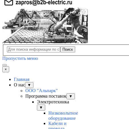
Поиск
Пропустить меню
×
Главная
О нас
▼
ООО "Альпарк"
Программа поставок
▼
Электротехника
▼
Низковольтное
оборудование
Кабели и
провода