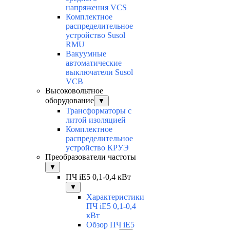
напряжения VCS
Комплектное
распределительное
устройство Susol
RMU
Вакуумные
автоматические
выключатели Susol
VCB
Высоковольтное
оборудование
▼
Трансформаторы с
литой изоляцией
Комплектное
распределительное
устройство КРУЭ
Преобразователи частоты
▼
ПЧ iE5 0,1-0,4 кВт
▼
Характеристики
ПЧ iE5 0,1-0,4
кВт
Обзор ПЧ iE5