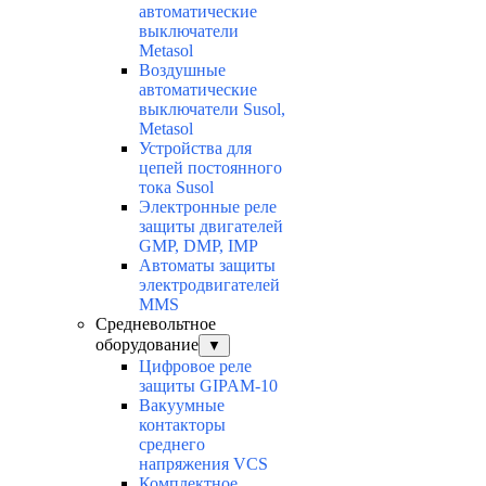
автоматические
выключатели
Metasol
Воздушные
автоматические
выключатели Susol,
Metasol
Устройства для
цепей постоянного
тока Susol
Электронные реле
защиты двигателей
GMP, DMP, IMP
Автоматы защиты
электродвигателей
MMS
Средневольтное
оборудование
▼
Цифровое реле
защиты GIPAM-10
Вакуумные
контакторы
среднего
напряжения VCS
Комплектное