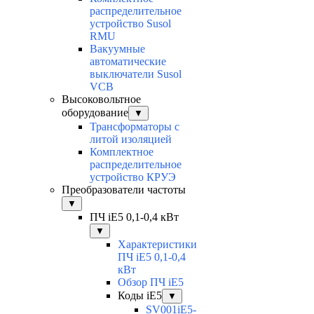
распределительное
устройство Susol
RMU
Вакуумные
автоматические
выключатели Susol
VCB
Высоковольтное
оборудование
▼
Трансформаторы с
литой изоляцией
Комплектное
распределительное
устройство КРУЭ
Преобразователи частоты
▼
ПЧ iE5 0,1-0,4 кВт
▼
Характеристики
ПЧ iE5 0,1-0,4
кВт
Обзор ПЧ iE5
Коды iE5
▼
SV001iE5-