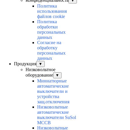
Конфиденциальность
▼
Политика
использования
файлов cookie
Политика
обработки
персональных
данных
Согласие на
обработку
персональных
данных
Продукция
▼
Низковольтное
оборудование
▼
Миниатюрные
автоматические
выключатели и
устройства
защ.отключения
Низковольтные
автоматические
выключатели SuSol
MCCB
Низковольтные