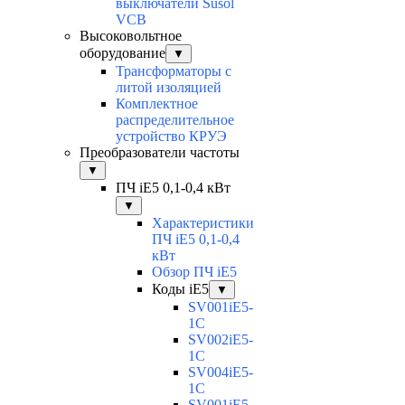
выключатели Susol
VCB
Высоковольтное
оборудование
▼
Трансформаторы с
литой изоляцией
Комплектное
распределительное
устройство КРУЭ
Преобразователи частоты
▼
ПЧ iE5 0,1-0,4 кВт
▼
Характеристики
ПЧ iE5 0,1-0,4
кВт
Обзор ПЧ iE5
Коды iE5
▼
SV001iE5-
1C
SV002iE5-
1C
SV004iE5-
1C
SV001iE5-