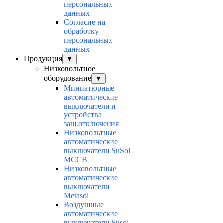
персональных
данных
Согласие на
обработку
персональных
данных
Продукция
▼
Низковольтное
оборудование
▼
Миниатюрные
автоматические
выключатели и
устройства
защ.отключения
Низковольтные
автоматические
выключатели SuSol
MCCB
Низковольтные
автоматические
выключатели
Metasol
Воздушные
автоматические
выключатели Susol,