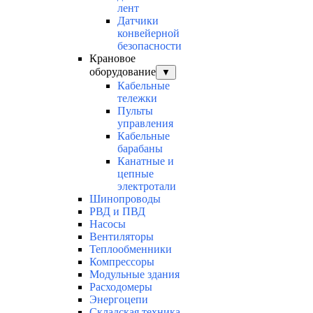
лент
Датчики
конвейерной
безопасности
Крановое
оборудование
▼
Кабельные
тележки
Пульты
управления
Кабельные
барабаны
Канатные и
цепные
электротали
Шинопроводы
РВД и ПВД
Насосы
Вентиляторы
Теплообменники
Компрессоры
Модульные здания
Расходомеры
Энергоцепи
Складская техника