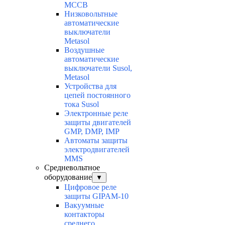
MCCB
Низковольтные
автоматические
выключатели
Metasol
Воздушные
автоматические
выключатели Susol,
Metasol
Устройства для
цепей постоянного
тока Susol
Электронные реле
защиты двигателей
GMP, DMP, IMP
Автоматы защиты
электродвигателей
MMS
Средневольтное
оборудование
▼
Цифровое реле
защиты GIPAM-10
Вакуумные
контакторы
среднего