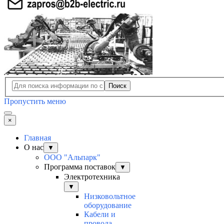
Поиск
Пропустить меню
×
Главная
О нас
▼
ООО "Альпарк"
Программа поставок
▼
Электротехника
▼
Низковольтное
оборудование
Кабели и
провода