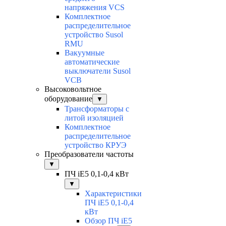
напряжения VCS
Комплектное
распределительное
устройство Susol
RMU
Вакуумные
автоматические
выключатели Susol
VCB
Высоковольтное
оборудование
▼
Трансформаторы с
литой изоляцией
Комплектное
распределительное
устройство КРУЭ
Преобразователи частоты
▼
ПЧ iE5 0,1-0,4 кВт
▼
Характеристики
ПЧ iE5 0,1-0,4
кВт
Обзор ПЧ iE5